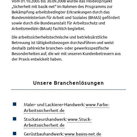
Vom 01.10.2005 bis 30.09.2008 wurde das Modellprojekt
Arbeitsschutzbetreuung
„Sicherheit mit basik-net“ im Rahmen des Programms zur
Bekämpfung arbeitsbedingter Erkrankungen durch das
Beurteilung psych. Belastungen mit DEMANDU
Bundesministerium für Arbeit und Soziales (BMAS) gefördert
Schulungen
sowie durch die Bundesanstalt für Arbeitsschutz und
Arbeitsmedizin (BAuA) fachlich begleitet.
Basik-Pro
Die arbeitssicherheitstechnische und betriebsärztliche
White Label – Ihr Firmenportal als externe Beratung
Betreuung ist tätigkeitsbezogen durchzuführen und weist
deshalb zahlreiche branchen- oder gewerksspezifische
Arbeitsschutzsiegel
Besonderheiten auf, die wir mit unseren Kundenbetreuern aus
Preisübersicht weitere Leistungen
der Praxis entwickelt haben.
über uns
Unsere Branchenlösungen
Team
Partner
Aktuelles
Maler- und Lackierer-Handwerk:
www.Farbe-
Arbeitssicherheit.de
Newsletter
Stuckateurshandwerk:
www.Stuck-
Veranstaltungen
Arbeitssicherheit.de
Veröffentlichungen
Gerüstbauhandwerk:
www.basiss-net.de