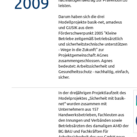
2009
leisten.
Darum haben sich die drei
Modellprojekte basik-net, amadeus
und GUSIK aus dem
Förderschwerpunkt 2005 "Kleine
Betriebe zeitgemäß betriebsärztlich
und sicherheitstechnische unterstützen
- Wege in die Zukunft" zur
Projektgemeinschaft AGnes
zusammengeschlossen. Agnes
bedeutet: Arbeitssicherheit und
Gesundheitsschutz - nachhaltig, einfach,
sicher.
In der dreijährigen Projektlaufzeit des
Modelprojektes „Sicherheit mit basik-
net“ wurden zusammen mit
Unternehmern aus 157
Handwerksbetrieben, Fachleuten aus
den Innungen und Verbänden sowie
Betriebsärzten des damaligen AMD der
BG BAU und Fachkräften für
Arbeitssicherheit der uve GmbH neue,