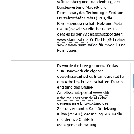
Württemberg und Brandenburg, der
Bundesverband Modell- und
Formenbau, das Technologie-Zentrum
Holzwirtschaft GmbH (TZH), die
Berufsgenossenschaft Holz und Metall
(BGHM) sowie 60 Pilotbetriebe. Hier
geht es zu den Arbeitsschutzportalen:
www.siam-tsd.de
für Tischler/Schreiner
sowie
www.siam-mf.de
für Modell- und
Formbauer.
Es wurde die Idee geboren, für das
SHK-Handwerk ein eigenes
gewerksspezifisches Internetportal für
den Arbeitsschutz zu schaffen. Daraus
entstand das Online-
Arbeitsschutzportal
www.shk-
arbeitssicherheit.de
als eine
gemeinsame Entwicklung des
Zentralverbandes Sanitär Heizung
Klima (ZVSHK), der Innung SHK Berlin
und der uve GmbH für
Managementberatung.