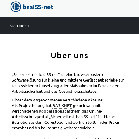
Startmenu
Software und Preise
Über uns
Gefährdungsbeurteilung
Gefahrstoffmanagement
Unterweisungen
„Sicherheit mit basISS-net“ ist eine browserbasierte
Softwarelösung für kleine und mittlere Gerüstbaubetriebe zur
Aufgaben und Termine
rechtssicheren Umsetzung aller Maßnahmen im Bereich der
Arbeitsmittel
Arbeitssicherheit und des Gesundheitsschutzes.
Erste Hilfe / Brandschutz
Hinter dem Angebot stehen verschiedene Akteure:
Als Projektleitung hat
BASIKNET
gemeinsam mit
Betriebliches Eingliederungsmanagement (BEM)
verschiedenen
Kooperationspartnern
das Online-
Arbeitsschutzportal „Sicherheit mit basISS-net“ für kleine
Preisübersicht Arbeitsschutzportal
Betriebe aus dem Gerüstbauhandwerk erstellt, in der Praxis
erprobt und bis heute stetig weiterentwickelt.
weitere Leistungen