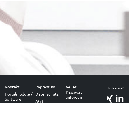
Kontakt
Impressum
neues
Teilen auf:
Passwort
Portalmodule /
Datenschutz
anfordern
Software
AGB
Sitemap
Branchen
Seite drucken
© Basiknet 2004-2026