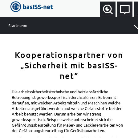
Startmenu
Software und Preise
Kooperationspartner von
Gefährdungsbeurteilung
Gefahrstoffmanagement
„Sicherheit mit basISS-
Unterweisungen
net“
Aufgaben und Termine
Arbeitsmittel
Die arbeitssicherheitstechnische und betriebsärztliche
Betreuung ist gewerksspezifisch durchzuführen. Es kommt
Erste Hilfe / Brandschutz
darauf an, mit welchen Arbeitsmitteln und Maschinen welche
Arbeiten ausgeführt werden und welche Gefahrstoffe bei der
Betriebliches Eingliederungsmanagement (BEM)
Arbeit benutzt werden. Darum arbeiten wir streng
Preisübersicht Arbeitsschutzportal
gewerksspezifisch. Beispielsweise unterscheidet sich die
Gefährdungsbeurteilung für Maler- und Lackiererarbeiten von
weitere Leistungen
der Gefährdungsbeurteilung für Gerüstbauarbeiten.