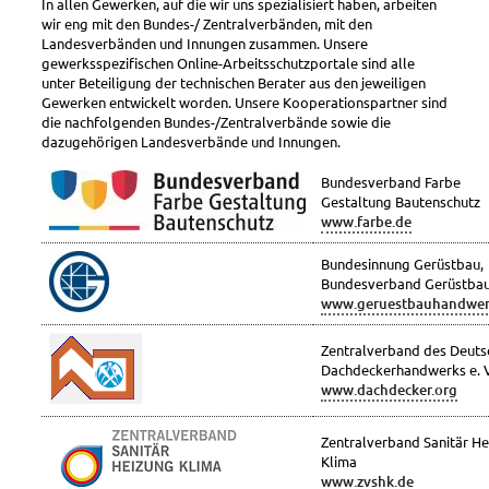
In allen Gewerken, auf die wir uns spezialisiert haben, arbeiten
Arbeitsschutzbetreuung
wir eng mit den Bundes-/ Zentralverbänden, mit den
Landesverbänden und Innungen zusammen. Unsere
Beurteilung psych. Belastungen mit DEMANDU
gewerksspezifischen Online-Arbeitsschutzportale sind alle
Schulungen
unter Beteiligung der technischen Berater aus den jeweiligen
Gewerken entwickelt worden. Unsere Kooperationspartner sind
Basik-Pro
die nachfolgenden Bundes-/Zentralverbände sowie die
dazugehörigen Landesverbände und Innungen.
White Label – Ihr Firmenportal als externe Beratung
Arbeitsschutzsiegel
Bundesverband Farbe
Gestaltung Bautenschutz
Preisübersicht weitere Leistungen
www.farbe.de
über uns
Bundesinnung Gerüstbau,
Bundesverband Gerüstba
Team
www.geruestbauhandwer
Partner
Zentralverband des Deuts
Aktuelles
Dachdeckerhandwerks e. V
www.dachdecker.org
Newsletter
Veranstaltungen
Zentralverband Sanitär H
Klima
Veröffentlichungen
www.zvshk.de